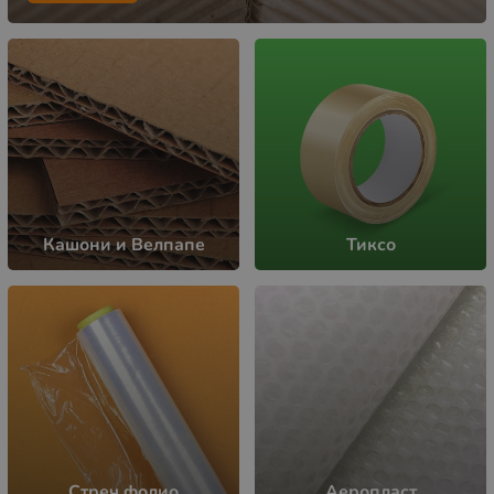
Кашони и Велпапе
Тиксо
Стреч фолио
Аеропласт