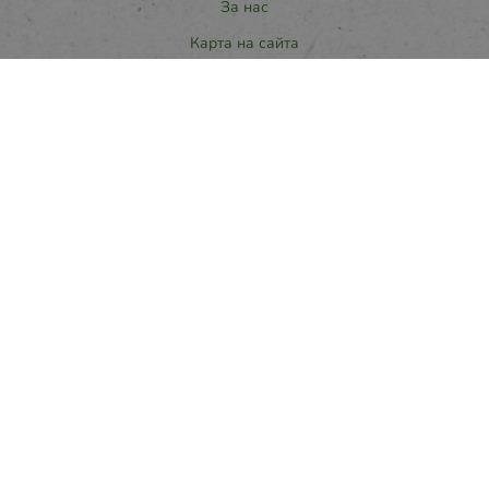
За нас
Карта на сайта
Контакти
Контакти
ПРИМАПАК 2021 ООД
office:at:primapak.bg
066800314
Методи на плащане
Следвайте ни