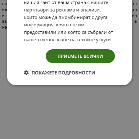
нашия сайт от ваша страна с нашите
персонализирано обслужване, като ви помага да намерите
идеалните опаковъчни решения за вашите конкретни продукти
партньори за реклама и анализи,
и изисквания. Гордеем се със създаването на трайни
които може да я комбинират с друга
взаимоотношения с нашите клиенти, а вашата успешност е
информация, която сте им
нашата основна цел.
предоставили или която са събрали от
вашето използване на техните услуги.
ПРИЕМЕТЕ ВСИЧКИ
ПОКАЖЕТЕ ПОДРОБНОСТИ