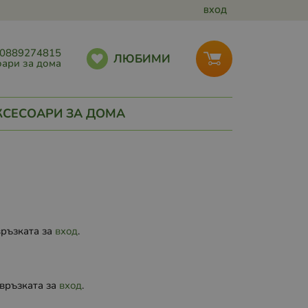
ВХОД
0889274815
ЛЮБИМИ
ари за дома
КСЕСОАРИ ЗА ДОМА
връзката за
вход
.
 връзката за
вход
.