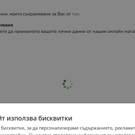
ни, които съхраняваме за Вас от
тук
.
риване
ете да премахнете вашите лични данни от нашия онлайн мага
йт използва бисквитки
 бисквитки, за да персонализираме съдържанието, рекламит
шия трафик. Също така споделяме информация за използва