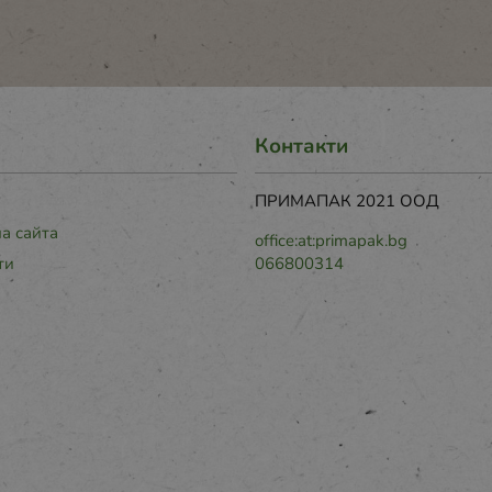
Контакти
ПРИМАПАК 2021 ООД
на сайта
office:at:primapak.bg
ти
066800314