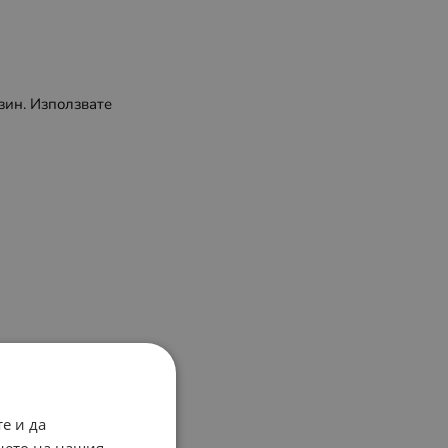
зин. Използвате
е и да
нето на нашия