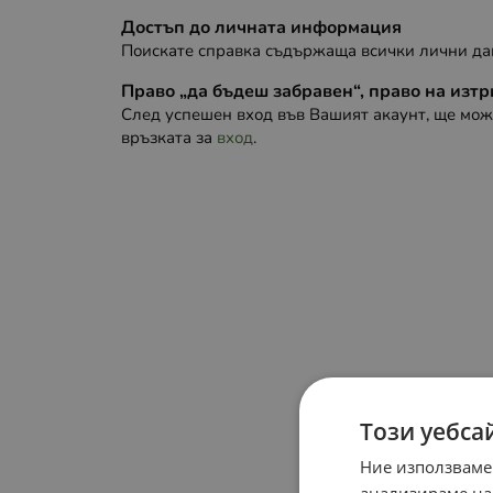
Достъп до личната информация
Поискате справка съдържаща всички лични дан
Право „да бъдеш забравен“, право на изт
След успешен вход във Вашият акаунт, ще мож
връзката за
вход
.
Този уебса
Ние използваме
анализираме на