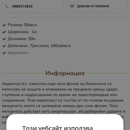
0889274815
ДОБАВИ В ЛЮБИМИ
Размер: 50кв.м
Широчина : 1м.
Дължина: 50м.
Дебелина : Трислоен, 160гр/кв.м
Аеропласт
Информация
Аеропластът, известен още като фолио на балончета се
използва за защита и опаковане на предмети срещу удари,
счупване и надрасквания по време на транспортиране или
съхранение. Този аеропласт се състои от по-големи въздушни
мехурчета, които са затворени между две слоя фолио. Тези
мехурчета действат като амортисьори, абсорбирайки ударите и
вибрациите, които могат да се получат по време на пренасяне
или съхранение на предметите.
Този уебсайт използва