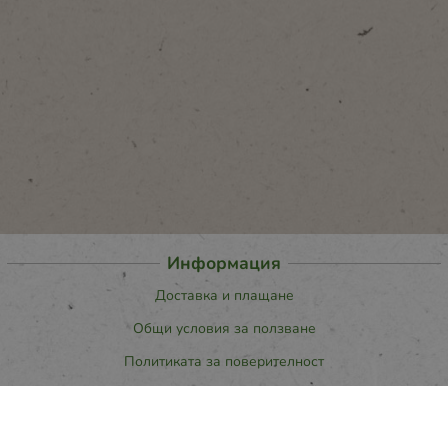
Информация
Доставка и плащане
Общи условия за ползване
Политиката за поверителност
Политика за използване на бисквитки
При възникване на спор, свързан с покупка онлайн, можете да
ползвате сайта ОРС