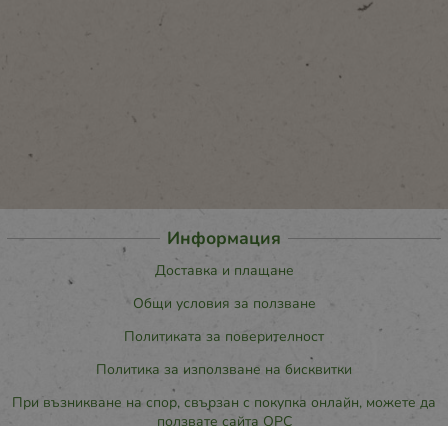
Информация
Доставка и плащане
Общи условия за ползване
Политиката за поверителност
Политика за използване на бисквитки
При възникване на спор, свързан с покупка онлайн, можете да
ползвате сайта ОРС