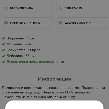
БЪРЗА ПОРЪЧКА
0889274815
НАПРАВИ ЗАПИТВАНЕ
ДОБАВИ В ЛЮБИМИ
Широчина : 40см.
Дължина: 50см.
Количество : 50бр.оп
Дебелина : 55 µм.
Декоративни полиетиленови чанти
Информация
Декоративни цветни чанти с подсилена дръжка. Подходящи за
опаковане на подаръци. Непрозрачен LDPE материал.
Показаната цена е за една опаковка от 50бр.