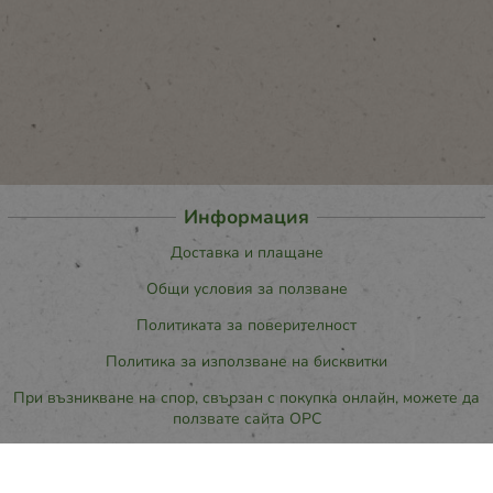
Информация
Доставка и плащане
Общи условия за ползване
Политиката за поверителност
Политика за използване на бисквитки
При възникване на спор, свързан с покупка онлайн, можете да
ползвате сайта ОРС
Вашите права
Отказ от сделка