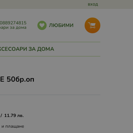
ВХОД
0889274815
ЛЮБИМИ
ари за дома
КСЕСОАРИ ЗА ДОМА
E 50бр.оп
/
11.79
лв.
а и плащане