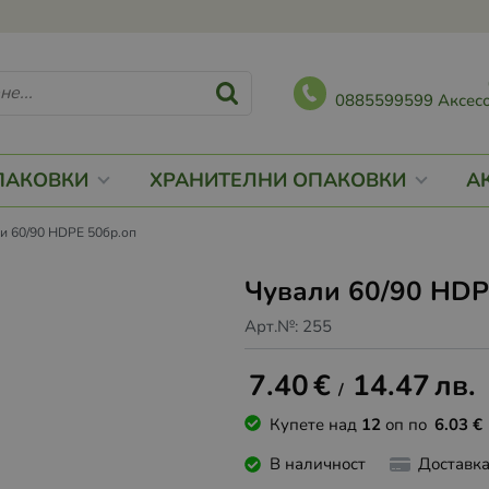
0885599599 Аксесо
ПАКОВКИ
ХРАНИТЕЛНИ ОПАКОВКИ
А
и 60/90 HDPE 50бр.оп
Чували 60/90 HDP
Арт.№:
255
7.40
€
14.47
лв.
/
Купете над
12
оп по
6.03
€
В наличност
Доставк