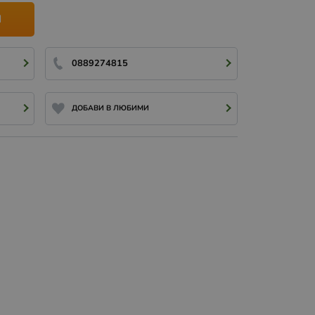
И
0889274815
ДОБАВИ В ЛЮБИМИ