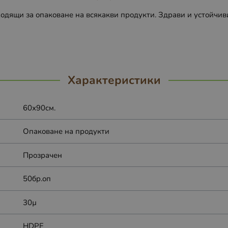
одящи за опаковане на всякакви продукти. Здрави и устойчив
Характеристики
60х90см.
Опаковане на продукти
Прозрачен
50бр.оп
30µ
HDPE