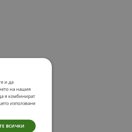
е и да
нето на нашия
 да я комбинират
ашето използване
ТЕ ВСИЧКИ