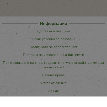
Информация
Доставка и плащане
Общи условия за ползване
Политиката за поверителност
Политика за използване на бисквитки
При възникване на спор, свързан с покупка онлайн, можете да
ползвате сайта ОРС
Вашите права
Отказ от сделка
За нас
Карта на сайта
Контакти