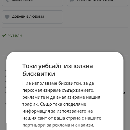
ДОБАВИ В ЛЮБИМИ
Чували
Информация
Този уебсайт използва
Чували от LDPE.
бисквитки
С различни размери.
Много здрави.
Ние използваме бисквитки, за да
Много плътни.
персонализираме съдържанието,
Подходящи за опаковане на дрехи, обувки, детски играчки
рекламите и да анализираме нашия
и др.
Подходящи за грозде и др.
трафик. Също така споделяме
информация за използването на
нашия сайт от ваша страна с нашите
партньори за реклама и анализи,