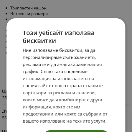
Трипластен кашон.
Вътрешни размери.
Подходящ за транспортиране на зеленчуци, сладкарски
изделия и др.
Здрав и устойчив.
Този уебсайт използва
Доставя се в разгънат вид.
бисквитки
Лесно и бързо сглобяване.
Кафяво велпапе.
Ние използваме бисквитки, за да
Кашон без капак.
персонализираме съдържанието,
рекламите и да анализираме нашия
трафик. Също така споделяме
Характеристики
информация за използването на
нашия сайт от ваша страна с нашите
Широчина
партньори за реклама и анализи,
35см.
които може да я комбинират с друга
информация, която сте им
Дължина
предоставили или която са събрали от
56см.
вашето използване на техните услуги.
Цвят