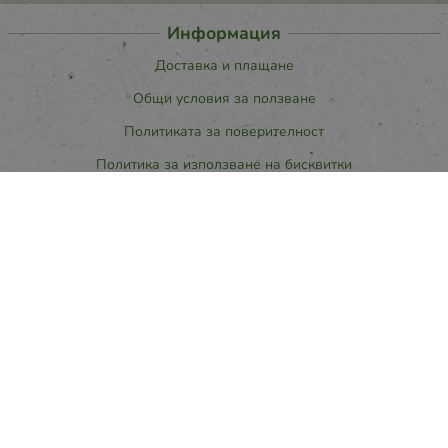
Информация
Доставка и плащане
Общи условия за ползване
Политиката за поверителност
Политика за използване на бисквитки
При възникване на спор, свързан с покупка онлайн, можете да
ползвате сайта ОРС
Вашите права
Отказ от сделка
За нас
Карта на сайта
Контакти
Контакти