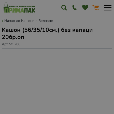
Назад до Кашони и Велпапе
Kашон (56/35/10см.) без капаци
20бр.оп
Арт.№:
268