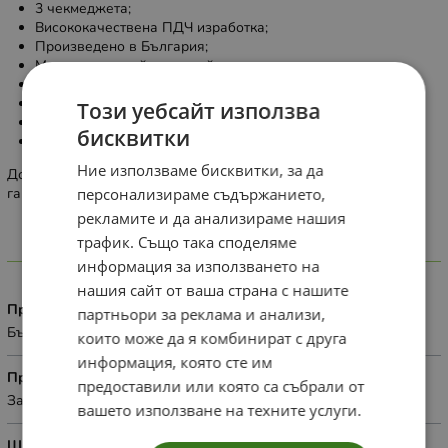
3 чекмеджета;
Висококачествена ПДЧ изработка;
Произведено в България;
Модерен и устойчив дизайн;
10% оскъпяване по избор на цвят ( RAL и NCS )
Каталог с цветове:
https://www.ralcolorchart.com/ral-design
Този уебсайт използва
Механизми скрит монтаж ;
бисквитки
Плавно прибиране Hettich;
Ние използваме бисквитки, за да
Доставка 2-4 седмици след датата на плащане. 2 години
гаранция.
персонализираме съдържанието,
рекламите и да анализираме нашия
трафик. Също така споделяме
Характеристики
информация за използването на
нашия сайт от ваша страна с нашите
Произход
партньори за реклама и анализи,
България
които може да я комбинират с друга
информация, която сте им
Приложение
предоставили или която са събрали от
За дома
вашето използване на техните услуги.
Широчина