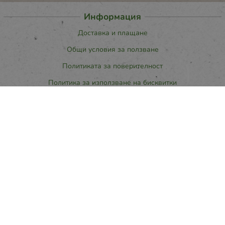
Информация
Доставка и плащане
Общи условия за ползване
Политиката за поверителност
Политика за използване на бисквитки
При възникване на спор, свързан с покупка онлайн, можете да
ползвате сайта ОРС
Вашите права
Отказ от сделка
За нас
Карта на сайта
Контакти
Контакти