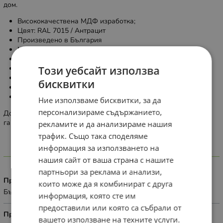
дом.
Висококачествена МДФ изработка;
Цвят: RAL 7015 / Антрацит
Произведено в България
Модерен и устойчив дизайн
10% оскъпяване по избор на цвят ( RAL и NCS )
Този уебсайт използва
Каталог с цветове:
https://www.ralcolorchart.com/ral-design
Прахово боядисана метална стойка
бисквитки
Механизми скрит монтаж
Плавно прибиране Hettich
Ние използваме бисквитки, за да
персонализираме съдържанието,
Доставка 2-4 седмици след датата на плащане. 2 години
гаранция.
рекламите и да анализираме нашия
трафик. Също така споделяме
информация за използването на
Характеристики
нашия сайт от ваша страна с нашите
партньори за реклама и анализи,
Произход
които може да я комбинират с друга
България
информация, която сте им
предоставили или която са събрали от
Приложение
вашето използване на техните услуги.