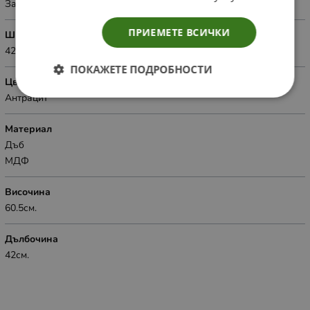
За дома
ПРИЕМЕТЕ ВСИЧКИ
Широчина
42см.
ПОКАЖЕТЕ ПОДРОБНОСТИ
Цвят
Антрацит
Материал
Дъб
МДФ
Височина
60.5см.
Дълбочина
42см.