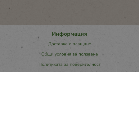
Информация
Доставка и плащане
Общи условия за ползване
Политиката за поверителност
Политика за използване на бисквитки
При възникване на спор, свързан с покупка онлайн, можете да
ползвате сайта ОРС
Вашите права
Отказ от сделка
За нас
Карта на сайта