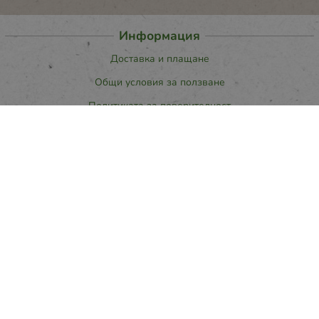
Информация
Доставка и плащане
Общи условия за ползване
Политиката за поверителност
Политика за използване на бисквитки
При възникване на спор, свързан с покупка онлайн, можете да
ползвате сайта ОРС
Вашите права
Отказ от сделка
За нас
Карта на сайта
Контакти