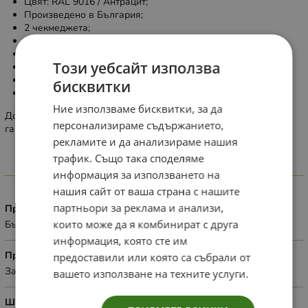
Цвят: RAL 9016 / Антрацит;
Произведено в България;
2 чекмеджета;
10% оскъпяване по избор на цвят ( RAL и NCS )
Каталог за цветове:
https://www.ralcolorchart.com/ral-design
Този уебсайт използва
Масивни букови крака;
Механизми скрит монтаж ;
бисквитки
Плавно прибиране Hettich;
Ние използваме бисквитки, за да
Доставка 2-4 седмици след датата на плащане. 2 години
персонализираме съдържанието,
гаранция.
рекламите и да анализираме нашия
трафик. Също така споделяме
Характеристики
информация за използването на
нашия сайт от ваша страна с нашите
партньори за реклама и анализи,
Произход
които може да я комбинират с друга
България
информация, която сте им
Приложение
предоставили или която са събрали от
За дома
вашето използване на техните услуги.
Широчина