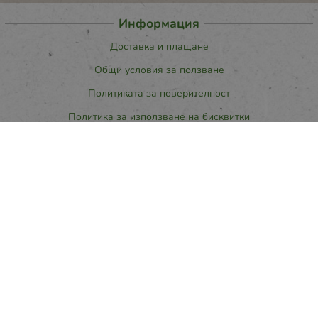
Информация
Доставка и плащане
Общи условия за ползване
Политиката за поверителност
Политика за използване на бисквитки
При възникване на спор, свързан с покупка онлайн, можете да
ползвате сайта ОРС
Вашите права
Отказ от сделка
За нас
Карта на сайта
Контакти
Контакти