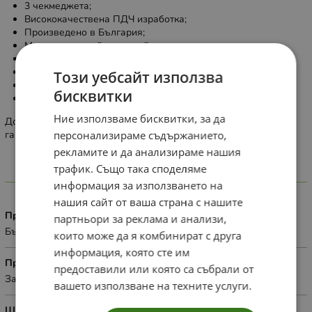
3 чекмеджета;
Висококачествена ПДЧ изработка;
Произведено в България;
Модерен и устойчив дизайн;
10% оскъпяване по избор на цвят ( RAL и NCS )
Каталог с цветове:
https://www.ralcolorchart.com/ral-design
Този уебсайт използва
Механизми скрит монтаж;
бисквитки
Плавно прибиране Hettich;
Ние използваме бисквитки, за да
Доставка 2-4 седмици след датата на плащане. 2 години
гаранция.
персонализираме съдържанието,
рекламите и да анализираме нашия
трафик. Също така споделяме
Характеристики
информация за използването на
нашия сайт от ваша страна с нашите
Произход
партньори за реклама и анализи,
България
които може да я комбинират с друга
информация, която сте им
Приложение
предоставили или която са събрали от
За дома
вашето използване на техните услуги.
Широчина