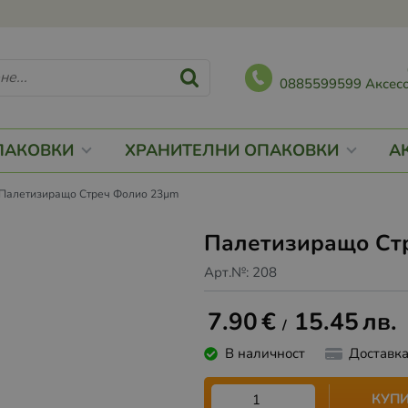
0885599599 Аксесо
ПАКОВКИ
ХРАНИТЕЛНИ ОПАКОВКИ
А
Палетизиращо Стреч Фолио 23µm
Палетизиращо Ст
Арт.№:
208
7.90
€
15.45
лв.
/
В наличност
Доставк
КУП