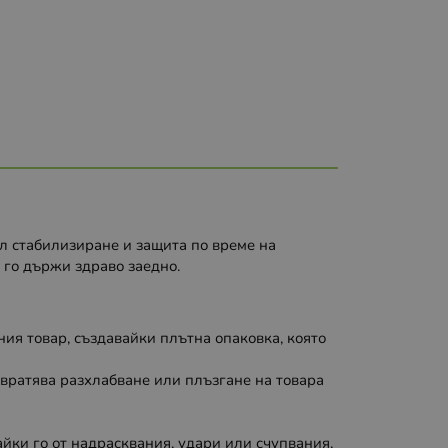
ел стабилизиране и защита по време на
а го държи здраво заедно.
ния товар, създавайки плътна опаковка, която
твратява разхлабване или плъзгане на товара
йки го от надрасквания, удари или счупвания,