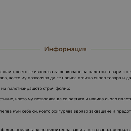
Информация
олио, което се използва за опаковане на палетни товари с ц
аво, което му позволява да се навива плътно около товара и д
а на палетизиращото стреч фолио:
тично, което му позволява да се разтяга и навива около палет
лепва към себе си, което осигурява здраво захващане и предо
 фолио предоставя допълнителна защита на товара, предпазва