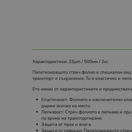
Характеристики: 23µm / 500мм / 2кг.
Палетизиращото стреч фолио е специален вид ф
транспорт и съхранение. То е еластично и лепк
Ето някои от характеристиките и предимстват
Еластичност: Фолиото е изключително елас
държи всичко на място.
Лепкавост: Стреч фолиото е лепкаво и при
по време на транспортиране.
Защита от прах и влага.
Защита от повреди: Палетизиращото стреч