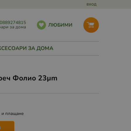
ВХОД
0889274815
ЛЮБИМИ
ари за дома
КСЕСОАРИ ЗА ДОМА
реч Фолио 23µm
а и плащане
И