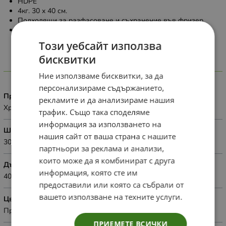
HDPE
4кг. 30 х 40 см.
Подходящи за разфасоване и съхранение във фризер.
70оп.чувал
Този уебсайт използва
бисквитки
Характеристики
Ние използваме бисквитки, за да
персонализираме съдържанието,
Приложение
рекламите и да анализираме нашия
Хранителни цели
трафик. Също така споделяме
информация за използването на
Широчина
нашия сайт от ваша страна с нашите
30см.
партньори за реклама и анализи,
които може да я комбинират с друга
Дължина
информация, която сте им
40см.
предоставили или която са събрали от
вашето използване на техните услуги.
Цвят
Прозрачен
ПРИЕМЕТЕ ВСИЧКИ