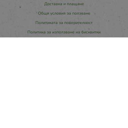
Доставка и плащане
Общи условия за ползване
Политиката за поверителност
Политика за използване на бисквитки
При възникване на спор, свързан с покупка онлайн, можете да
ползвате сайта ОРС
Вашите права
Отказ от сделка
За нас
Карта на сайта
Контакти
Контакти
ПРИМАПАК 2021 ООД