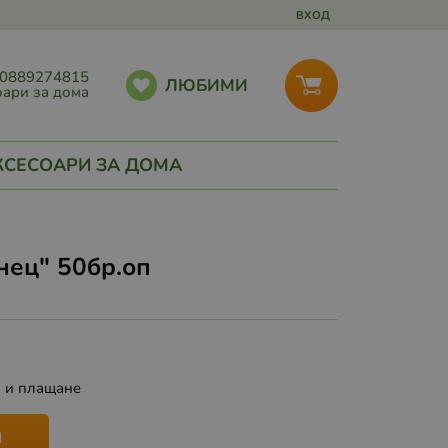
ВХОД
0889274815
ЛЮБИМИ
ари за дома
КСЕСОАРИ ЗА ДОМА
нец" 50бр.оп
а и плащане
И