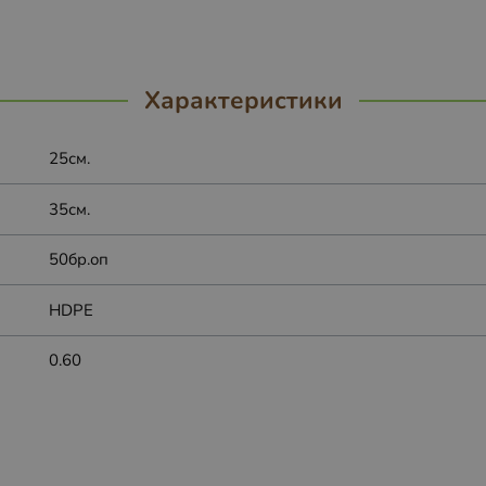
Характеристики
25см.
35см.
50бр.оп
HDPE
0.60