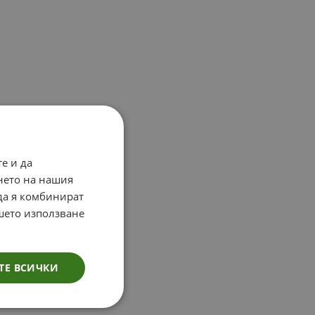
е и да
нето на нашия
 да я комбинират
ашето използване
ТЕ ВСИЧКИ