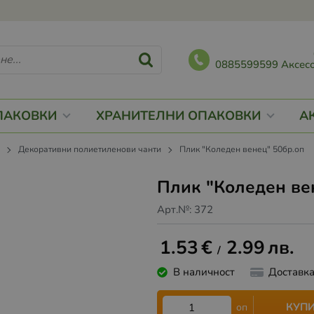
0885599599 Аксесо
ПАКОВКИ
ХРАНИТЕЛНИ ОПАКОВКИ
А
и
Декоративни полиетиленови чанти
Плик "Коледен венец" 50бр.оп
Плик "Коледен ве
Арт.№:
372
1.53
€
2.99
лв.
/
В наличност
Доставк
КУП
оп