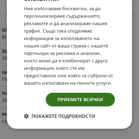
Ние използваме бисквитки, за да
Характеристики
персонализираме съдържанието,
рекламите и да анализираме нашия
Широчина
трафик. Също така споделяме
8см.
информация за използването на
нашия сайт от ваша страна с нашите
Дължина
партньори за реклама и анализи,
10см.
които може да я комбинират с друга
информация, която сте им
Цвят
предоставили или която са събрали от
Прозрачен
вашето използване на техните услуги.
Количество
ПРИЕМЕТЕ ВСИЧКИ
100бр.оп
Материал
ПОКАЖЕТЕ ПОДРОБНОСТИ
LDPE