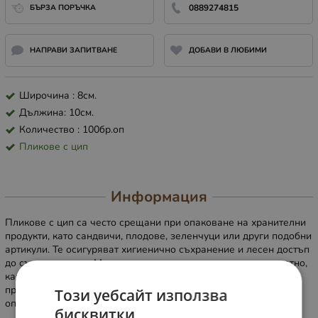
БЪРЗА ПОРЪЧКА
0889274815
НАПРАВИ ЗАПИТВАНЕ
ДОБАВИ В ЛЮБИМИ
Широчина : 8см.
Дължина: 10см.
Количество : 100бр.оп
Пликове с цип
Информация
Пликове с цип са често срещани при опаковане на хранителни
продукти, като сандвичи, плодове, зеленчуци или други подобни
артикули. Те осигуряват хигиенично съхранение и лесен достъп
до съдържанието. Могат да се отварят и затварят многократно,
както и да се замразяват. Използват се и за опаковане на
продукти, мостри и документи. Показаната цена е за една
Този уебсайт използва
опаковка от 100бр.
бисквитки