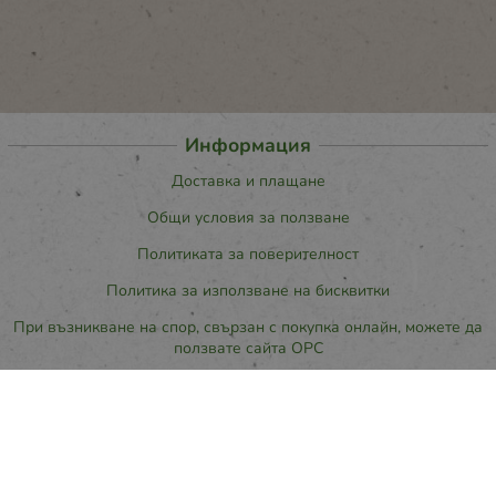
Информация
Доставка и плащане
Общи условия за ползване
Политиката за поверителност
Политика за използване на бисквитки
При възникване на спор, свързан с покупка онлайн, можете да
ползвате сайта ОРС
Вашите права
Отказ от сделка
За нас
Карта на сайта