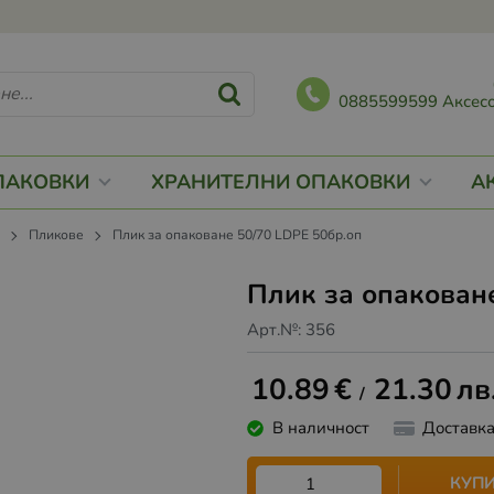
0885599599 Аксесо
ПАКОВКИ
ХРАНИТЕЛНИ ОПАКОВКИ
А
и
Пликове
Плик за опаковане 50/70 LDPE 50бр.оп
Плик за опакован
Арт.№:
356
10.89
€
21.30
лв
/
В наличност
Доставк
КУП