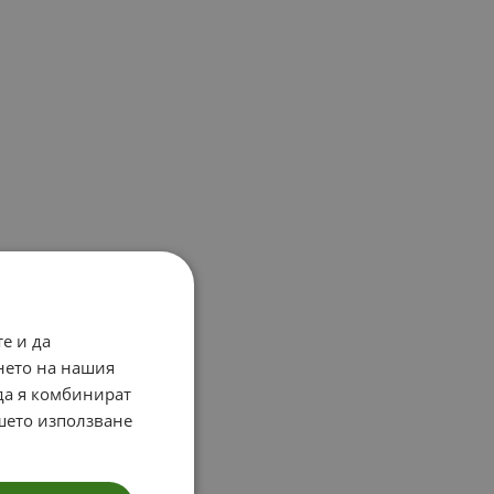
е и да
нето на нашия
 да я комбинират
ашето използване