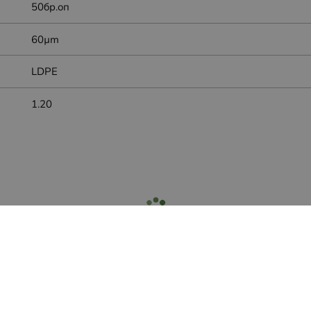
50бр.оп
60µm
LDPE
1.20