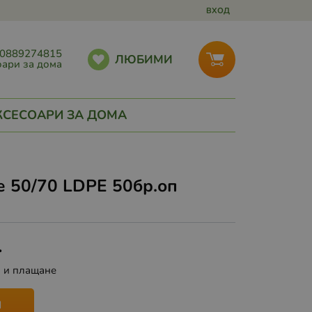
ВХОД
0889274815
ЛЮБИМИ
ари за дома
КСЕСОАРИ ЗА ДОМА
е 50/70 LDPE 50бр.оп
.
а и плащане
И