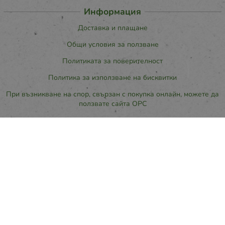
Информация
Доставка и плащане
Общи условия за ползване
Политиката за поверителност
Политика за използване на бисквитки
При възникване на спор, свързан с покупка онлайн, можете да
ползвате сайта ОРС
Вашите права
Отказ от сделка
За нас
Карта на сайта
Контакти
Контакти