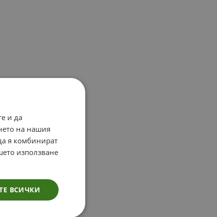
е и да
нето на нашия
 да я комбинират
ашето използване
ТЕ ВСИЧКИ