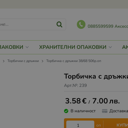
0885599599 Аксесо
ПАКОВКИ
ХРАНИТЕЛНИ ОПАКОВКИ
А
и
Торбички с дръжки
Торбичка с дръжки 38/68 50бр.оп
Торбичка с дръжк
Арт.№:
239
3.58
€
7.00
лв.
/
В наличност
Доставк
КУП
оп