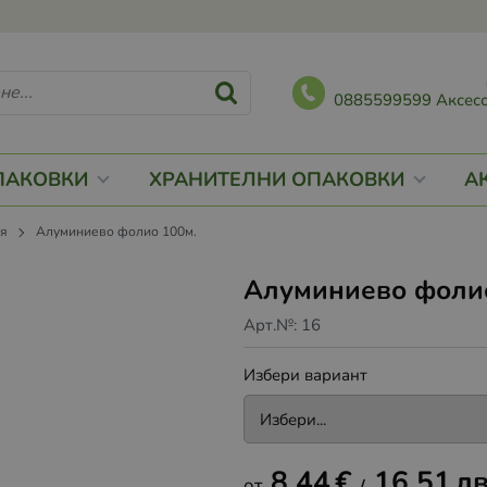
0885599599 Аксесо
ПАКОВКИ
ХРАНИТЕЛНИ ОПАКОВКИ
А
ия
Алуминиево фолио 100м.
Алуминиево фоли
Арт.№:
16
Избери вариант
8.44
€
16.51
лв
/