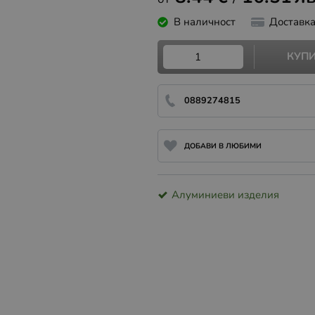
В наличност
Доставк
КУП
0889274815
ДОБАВИ В ЛЮБИМИ
Алуминиеви изделия