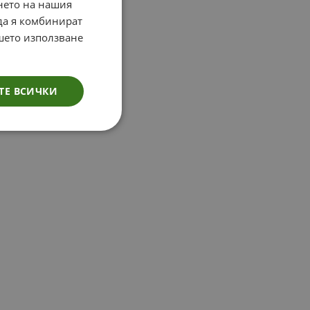
нето на нашия
 да я комбинират
ашето използване
ТЕ ВСИЧКИ