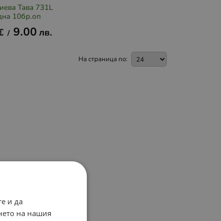
иева Тава 731L
дна 10бр.оп
9.00
€
лв.
/
На страница по:
е и да
нето на нашия