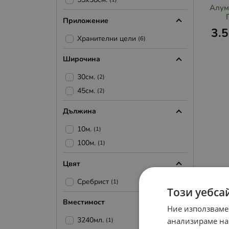
Алум
Приложение
3.
Хранителни цели
(6)
Широчина
30см.
(2)
45см.
(2)
Дължина
10м.
(1)
100м.
(1)
Цвят
Сребрист
(1)
Този уебса
Вместимост
Ние използваме
3240мл.
анализираме на
(1)