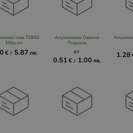
иниева тава T285G
Алуминиеви Овални
Алумини
10бр.оп
Подноси
00
5.87
€
лв.
/
1.28
0.51
1.00
€
лв.
/