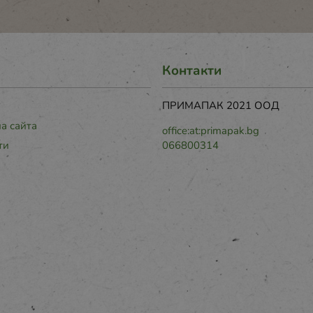
Контакти
ПРИМАПАК 2021 ООД
на сайта
office:at:primapak.bg
ти
066800314