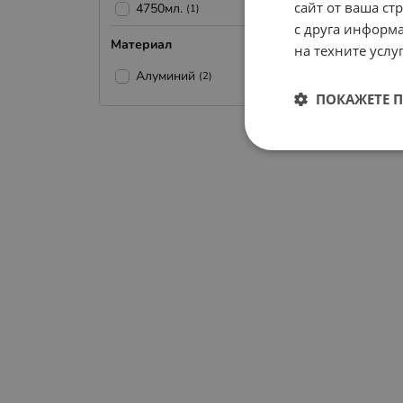
сайт от ваша ст
4750мл.
(1)
с друга информа
Материал
на техните услуг
Алуминий
(2)
ПОКАЖЕТЕ 