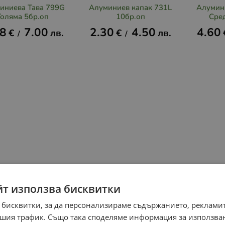
иниева Тава 799G
Алуминиев капак 731L
Алумин
Голяма 5бр.оп
10бр.оп
Сре
58
7.00
2.30
4.50
4.60
€
лв.
€
лв.
/
/
йт използва бисквитки
 бисквитки, за да персонализираме съдържанието, рекламит
шия трафик. Също така споделяме информация за използва