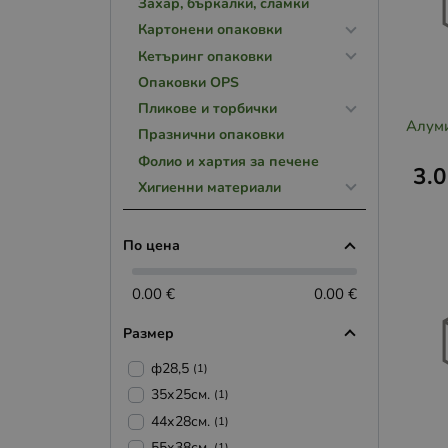
Захар, бъркалки, сламки
Картонени опаковки
Кетъринг опаковки
Опаковки OPS
Пликове и торбички
Алум
Празнични опаковки
Фолио и хартия за печене
3.
Хигиенни материали
По цена
0.00 €
0.00 €
Размер
ф28,5
(1)
35х25см.
(1)
44х28см.
(1)
55х38см.
(1)