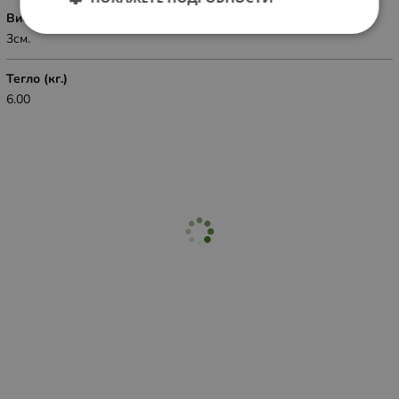
Височина
3см.
Тегло (кг.)
6.00