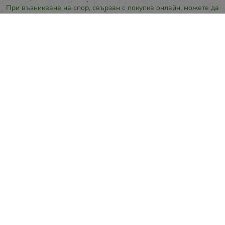
При възникване на спор, свързан с покупка онлайн, можете да
ползвате сайта ОРС
Вашите права
Отказ от сделка
За нас
Карта на сайта
Контакти
Контакти
ПРИМАПАК 2021 ООД
office:at:primapak.bg
066800314
Методи на плащане