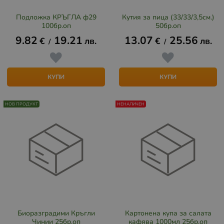
Подложка КРЪГЛА ф29
Кутия за пица (33/33/3,5см.)
100бр.оп
50бр.оп
9.82
19.21
13.07
25.56
€
лв.
€
лв.
/
/
КУПИ
КУПИ
НОВ ПРОДУКТ
НЕНАЛИЧЕН
Биоразградими Кръгли
Картонена купа за салата
Чинии 25бр.оп
кафява 1000мл 25бр.оп