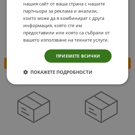
нашия сайт от ваша страна с нашите
партньори за реклама и анализи,
които може да я комбинират с друга
информация, която сте им
Кутия за пица (28/28/3см.)
БИО Кутия FHB 10-36D
предоставили или която са събрали от
50бр.оп
50бр.стек
вашето използване на техните услуги.
12.78
25.00
8.95
17.50
€
лв.
€
лв.
/
/
ПРИЕМЕТЕ ВСИЧКИ
КУПИ
КУПИ
ПОКАЖЕТЕ ПОДРОБНОСТИ