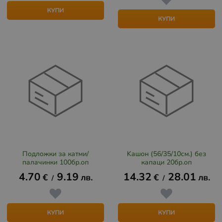
КУПИ
КУПИ
Подложки за катми/
Kашон (56/35/10см.) без
палачинки 100бр.оп
капаци 20бр.оп
4.70
9.19
14.32
28.01
€
лв.
€
лв.
/
/
КУПИ
КУПИ