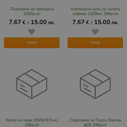
Подложка за принцеси
Картонена купа за салата
100бр.оп
кафява 1300мл. 25бр.оп
7.67
15.00
7.67
15.00
€
лв.
€
лв.
/
/
КУПИ
КУПИ
Кутия за пица (50/50/4,5см.)
Подложка за Торта Златна
25бр.оп
ф26 10бр.оп