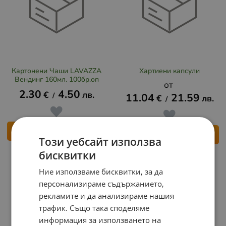
Картонени Чаши LAVAZZA
Хартиени капсули
Вендинг 160мл. 100бр.оп
2.30
4.50
€
лв.
/
11.04
21.59
€
лв.
/
КУПИ
ВАРИАНТИ
Този уебсайт използва
бисквитки
Ние използваме бисквитки, за да
персонализираме съдържанието,
рекламите и да анализираме нашия
трафик. Също така споделяме
информация за използването на